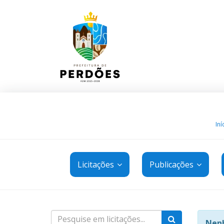
Iní
Licitações
Publicações
Nenh