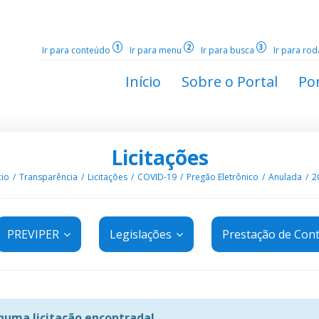
1
2
3
Ir para conteúdo
Ir para menu
Ir para busca
Ir para ro
Início
Sobre o Portal
Por
Licitações
cio
Transparência
Licitações
COVID-19
Pregão Eletrônico
Anulada
2
PREVIPER
Legislações
Prestação de Con
uma licitação encontrada!