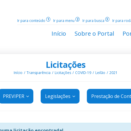
1
2
3
Ir para conteúdo
Ir para menu
Ir para busca
Ir para ro
Início
Sobre o Portal
Por
Licitações
Início
Transparência
Licitações
COVID-19
Leilão
2021
PREVIPER
Legislações
Prestação de Con
uma licitação encontrada!