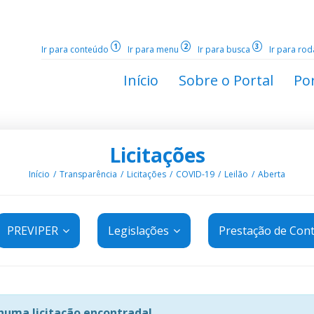
1
2
3
Ir para conteúdo
Ir para menu
Ir para busca
Ir para ro
Início
Sobre o Portal
Por
Licitações
Início
Transparência
Licitações
COVID-19
Leilão
Aberta
PREVIPER
Legislações
Prestação de Con
uma licitação encontrada!