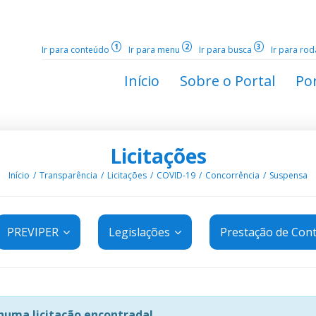
1
2
3
Ir para conteúdo
Ir para menu
Ir para busca
Ir para ro
Início
Sobre o Portal
Por
Licitações
Início
Transparência
Licitações
COVID-19
Concorrência
Suspensa
PREVIPER
Legislações
Prestação de Con
uma licitação encontrada!