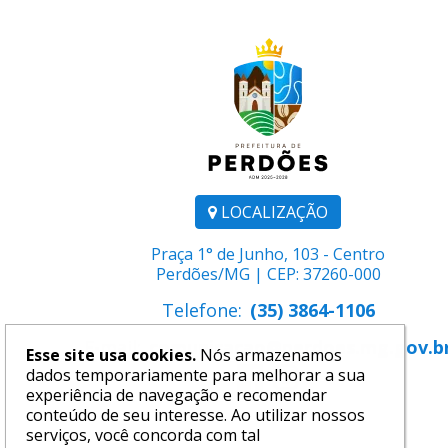
LOCALIZAÇÃO
Praça 1° de Junho, 103 - Centro
Perdões/MG | CEP: 37260-000
Telefone:
(35) 3864-1106
E-mail:
comunicacao@perdoes.mg.gov.b
Esse site usa cookies.
Nós armazenamos
dados temporariamente para melhorar a sua
experiência de navegação e recomendar
conteúdo de seu interesse. Ao utilizar nossos
serviços, você concorda com tal