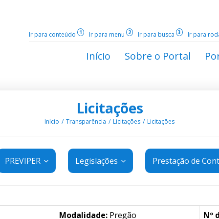
1
2
3
Ir para conteúdo
Ir para menu
Ir para busca
Ir para ro
Início
Sobre o Portal
Por
Licitações
Início
Transparência
Licitações
Licitações
PREVIPER
Legislações
Prestação de Con
Modalidade:
Pregão
Nº 