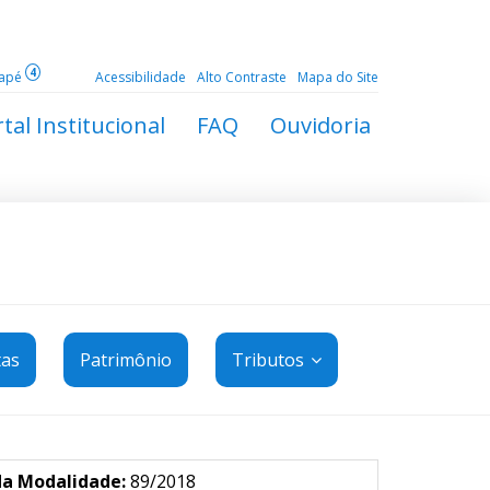
4
dapé
Acessibilidade
Alto Contraste
Mapa do Site
tal Institucional
FAQ
Ouvidoria
tas
Patrimônio
Tributos
da Modalidade:
89/2018