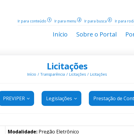
1
2
3
Ir para conteúdo
Ir para menu
Ir para busca
Ir para ro
Início
Sobre o Portal
Por
Licitações
Início
Transparência
Licitações
Licitações
PREVIPER
Legislações
Prestação de Con
Modalidade:
Pregão Eletrônico