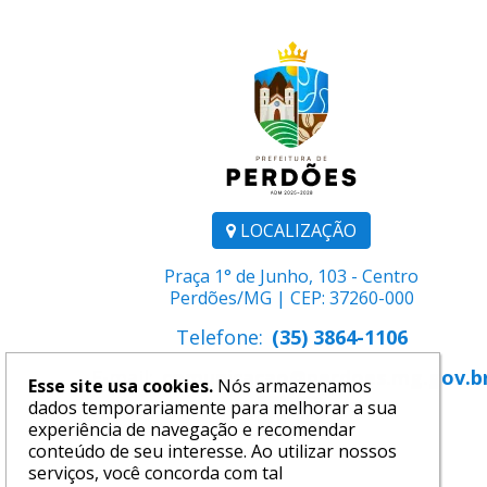
LOCALIZAÇÃO
Praça 1° de Junho, 103 - Centro
Perdões/MG | CEP: 37260-000
Telefone:
(35) 3864-1106
E-mail:
comunicacao@perdoes.mg.gov.b
Esse site usa cookies.
Nós armazenamos
dados temporariamente para melhorar a sua
experiência de navegação e recomendar
conteúdo de seu interesse. Ao utilizar nossos
serviços, você concorda com tal