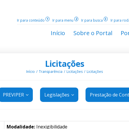
1
2
3
Ir para conteúdo
Ir para menu
Ir para busca
Ir para ro
Início
Sobre o Portal
Por
Licitações
Início
Transparência
Licitações
Licitações
PREVIPER
Legislações
Prestação de Con
Modalidade:
Inexigibilidade