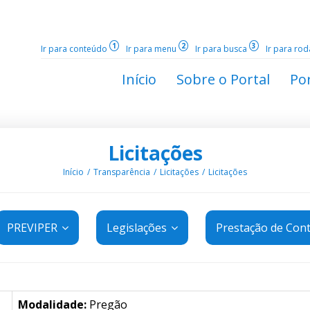
1
2
3
Ir para conteúdo
Ir para menu
Ir para busca
Ir para ro
Início
Sobre o Portal
Por
Licitações
Início
Transparência
Licitações
Licitações
PREVIPER
Legislações
Prestação de Con
Modalidade:
Pregão