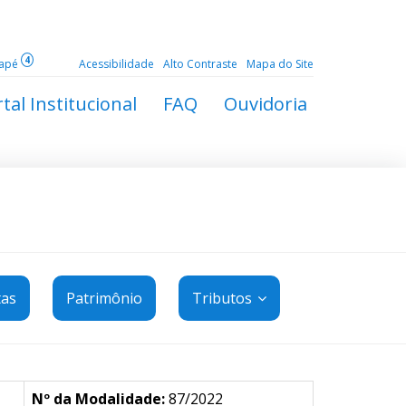
4
dapé
Acessibilidade
Alto Contraste
Mapa do Site
tal Institucional
FAQ
Ouvidoria
tas
Patrimônio
Tributos
Nº da Modalidade:
87/2022