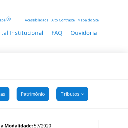
4
dapé
Acessibilidade
Alto Contraste
Mapa do Site
tal Institucional
FAQ
Ouvidoria
tas
Patrimônio
Tributos
da Modalidade:
57/2020