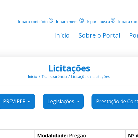
1
2
3
Ir para conteúdo
Ir para menu
Ir para busca
Ir para ro
Início
Sobre o Portal
Por
Licitações
Início
Transparência
Licitações
Licitações
PREVIPER
Legislações
Prestação de Con
Modalidade:
Pregão
Nº 