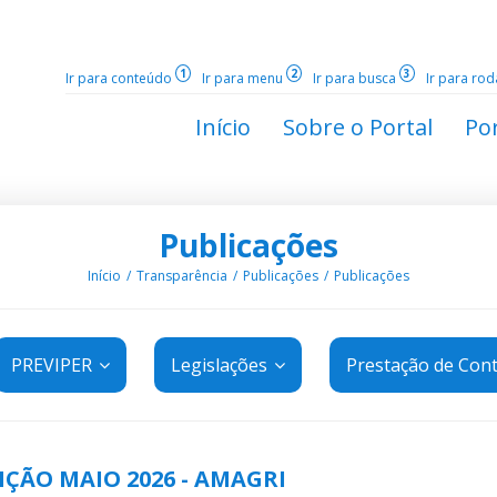
1
2
3
Ir para conteúdo
Ir para menu
Ir para busca
Ir para ro
Início
Sobre o Portal
Por
Publicações
Início
Transparência
Publicações
Publicações
PREVIPER
Legislações
Prestação de Con
ÇÃO MAIO 2026 - AMAGRI