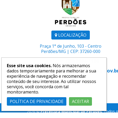
LOCALIZAÇÃO
Praça 1° de Junho, 103 - Centro
Perdões/MG | CEP: 37260-000
Telefone:
(35) 3864-1106
Esse site usa cookies.
Nós armazenamos
E-mail:
comunicacao@perdoes.mg.gov.b
dados temporariamente para melhorar a sua
experiência de navegação e recomendar
conteúdo de seu interesse. Ao utilizar nossos
serviços, você concorda com tal
monitoramento.
POLÍTICA DE PRIVACIDADE
ACEITAR
2026 ©
Prefeitura Municipal de Perdões
. Todos o