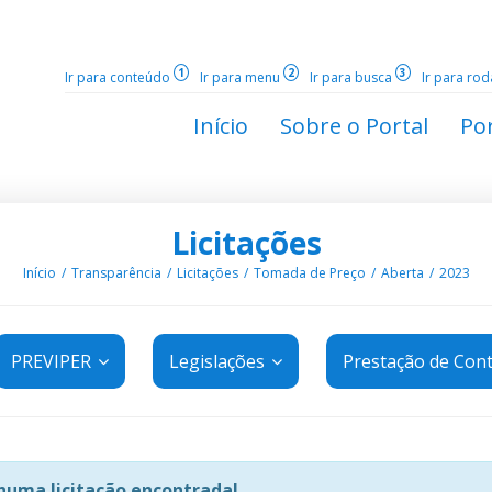
1
2
3
Ir para conteúdo
Ir para menu
Ir para busca
Ir para ro
Início
Sobre o Portal
Por
Licitações
Início
Transparência
Licitações
Tomada de Preço
Aberta
2023
PREVIPER
Legislações
Prestação de Con
uma licitação encontrada!