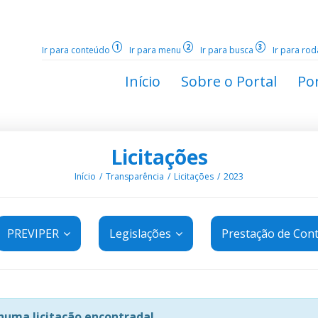
1
2
3
Ir para conteúdo
Ir para menu
Ir para busca
Ir para ro
Início
Sobre o Portal
Por
Licitações
Início
Transparência
Licitações
2023
PREVIPER
Legislações
Prestação de Con
uma licitação encontrada!