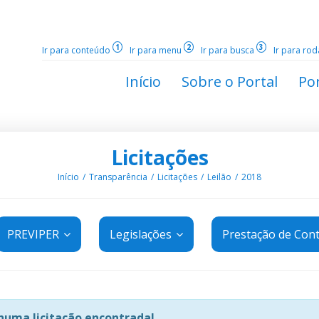
1
2
3
Ir para conteúdo
Ir para menu
Ir para busca
Ir para ro
Início
Sobre o Portal
Por
Licitações
Início
Transparência
Licitações
Leilão
2018
PREVIPER
Legislações
Prestação de Con
uma licitação encontrada!