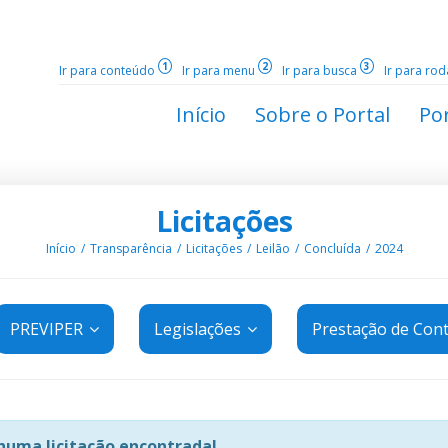
1
2
3
Ir para conteúdo
Ir para menu
Ir para busca
Ir para ro
Início
Sobre o Portal
Por
Licitações
Início
Transparência
Licitações
Leilão
Concluída
2024
PREVIPER
Legislações
Prestação de Con
uma licitação encontrada!