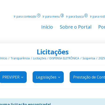
1
2
3
Ir para conteúdo
Ir para menu
Ir para busca
Ir para ro
Início
Sobre o Portal
Por
Licitações
Início
Transparência
Licitações
DISPENSA ELETRÔNICA
Suspensa
2025
PREVIPER
Legislações
Prestação de Con
uma licitação encontrada!