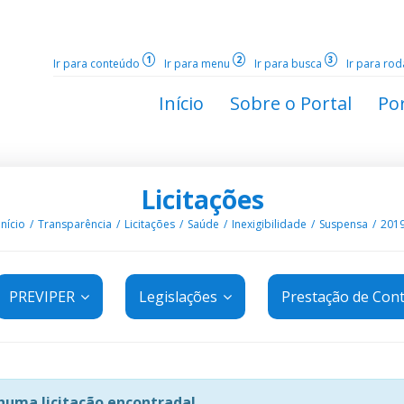
1
2
3
Ir para conteúdo
Ir para menu
Ir para busca
Ir para ro
Início
Sobre o Portal
Por
Licitações
Início
Transparência
Licitações
Saúde
Inexigibilidade
Suspensa
201
PREVIPER
Legislações
Prestação de Con
uma licitação encontrada!