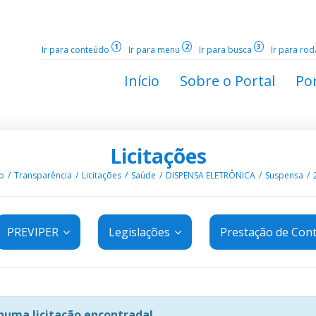
1
2
3
Ir para conteúdo
Ir para menu
Ir para busca
Ir para ro
Início
Sobre o Portal
Por
Licitações
io
Transparência
Licitações
Saúde
DISPENSA ELETRÔNICA
Suspensa
PREVIPER
Legislações
Prestação de Con
uma licitação encontrada!