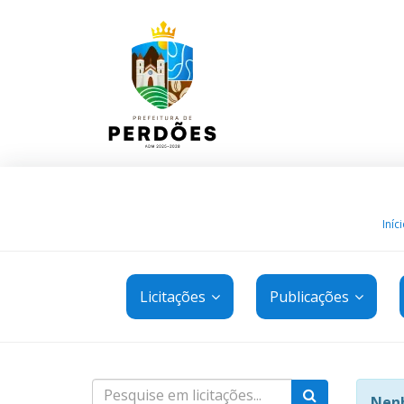
Iníc
Licitações
Publicações
Nenh