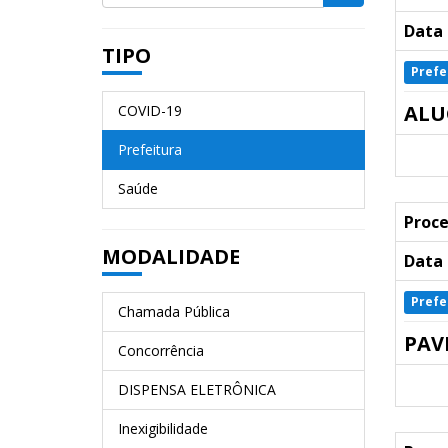
Data 
TIPO
Prefe
ALU
COVID-19
Prefeitura
Saúde
Proce
MODALIDADE
Data 
Prefe
Chamada Pública
PAV
Concorrência
DISPENSA ELETRÔNICA
Inexigibilidade