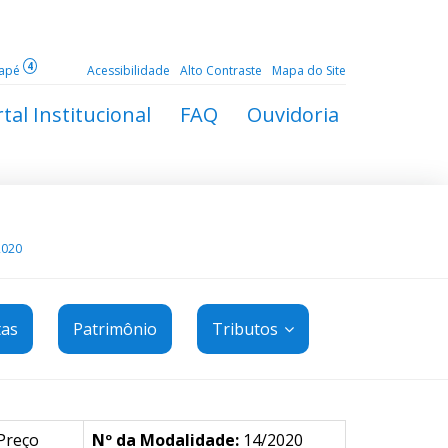
4
dapé
Acessibilidade
Alto Contraste
Mapa do Site
tal Institucional
FAQ
Ouvidoria
2020
tas
Patrimônio
Tributos
Preço
Nº da Modalidade:
14/2020