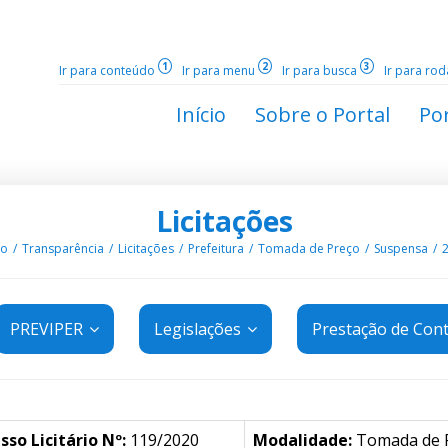
1
2
3
Ir para conteúdo
Ir para menu
Ir para busca
Ir para ro
Início
Sobre o Portal
Por
Licitações
io
Transparência
Licitações
Prefeitura
Tomada de Preço
Suspensa
PREVIPER
Legislações
Prestação de Con
sso Licitário Nº:
119/2020
Modalidade:
Tomada de 