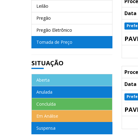
Proce
Leilão
Data 
Pregão
Prefe
Pregão Eletrônico
PAV
Tomada de Preço
SITUAÇÃO
Proce
Aberta
Data 
Anulada
Prefe
Concluída
PAV
Em Análise
Suspensa