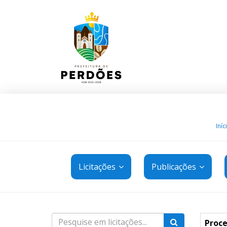
Iníc
Licitações
Publicações
Proce