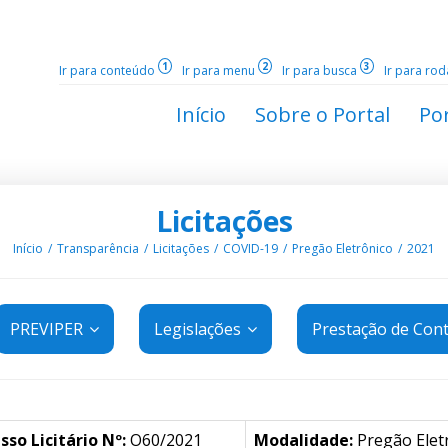
1
2
3
Ir para conteúdo
Ir para menu
Ir para busca
Ir para ro
Início
Sobre o Portal
Por
Licitações
Início
Transparência
Licitações
COVID-19
Pregão Eletrônico
2021
PREVIPER
Legislações
Prestação de Con
sso Licitário Nº:
O60/2021
Modalidade:
Pregão Elet