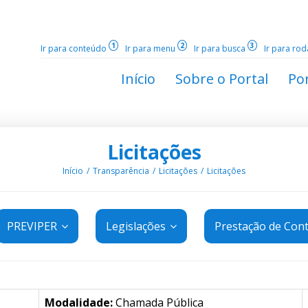
1
2
3
Ir para conteúdo
Ir para menu
Ir para busca
Ir para ro
Início
Sobre o Portal
Por
Licitações
Início
Transparência
Licitações
Licitações
PREVIPER
Legislações
Prestação de Con
Modalidade:
Chamada Pública