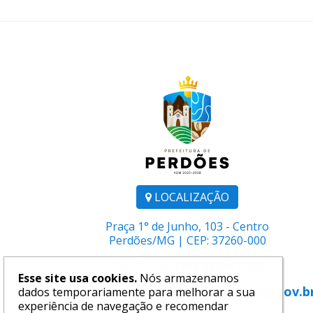
LOCALIZAÇÃO
Praça 1° de Junho, 103 - Centro
Perdões/MG | CEP: 37260-000
Telefone:
(35) 3864-1106
Esse site usa cookies.
Nós armazenamos
E-mail:
comunicacao@perdoes.mg.gov.b
dados temporariamente para melhorar a sua
experiência de navegação e recomendar