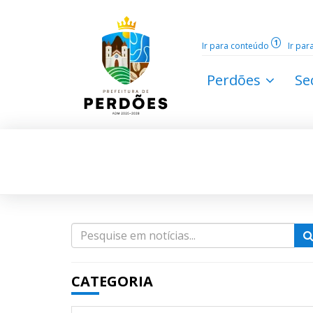
1
Ir para conteúdo
Ir pa
Perdões
Se
CATEGORIA