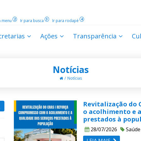
2
3
4
ra menu
Ir para busca
Ir para rodapé
cretarias
Ações
Transparência
Cu
Notícias
Notícias
Revitalização do
o acolhimento e a
prestados à popu
28/07/2026
Saúde
LEIA MAIS