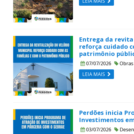
LEIA MAIS
Entrega da revita
reforça cuidado c
patrimônio públi
07/07/2026
Obras
LEIA MAIS
Perdões inicia P
Investimentos em
03/07/2026
Desen