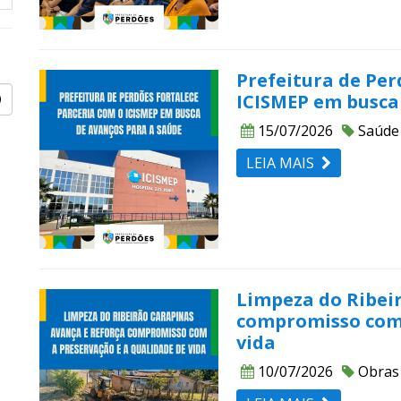
Prefeitura de Per
ICISMEP em busca
15/07/2026
Saúde
LEIA MAIS
Limpeza do Ribei
compromisso com 
vida
10/07/2026
Obras