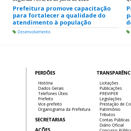
Prefeitura promove capacitação
P
para fortalecer a qualidade do
p
atendimento à população
d
Desenvolvimento
PERDÕES
TRANSPARÊNC
História
Licitações
Dados Gerais
Publicações
Telefones Úteis
PREVIPER
Prefeito
Legislações
Vice-prefeito
Prestação de Co
Organograma da Prefeitura
Patrimônio
Tributos
SECRETARIAS
Contas Públicas
Diário Oficial
AÇÕES
Concurso Públic