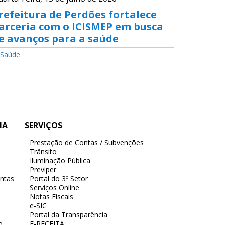
refeitura de Perdões fortalece
Limpez
arceria com o ICISMEP em busca
avança
e avanços para a saúde
com a 
de vida
Saúde
Obras
IA
SERVIÇOS
Prestação de Contas / Subvenções
Trânsito
Iluminação Pública
Previper
ntas
Portal do 3º Setor
Serviços Online
Notas Fiscais
e-SIC
Portal da Transparência
o
E-RECEITA