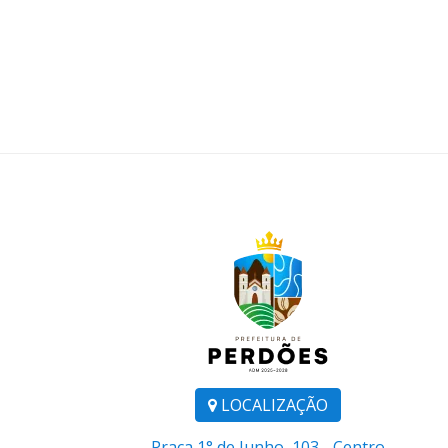
orça
mento e
restados
LOCALIZAÇÃO
Praça 1° de Junho, 103 - Centro