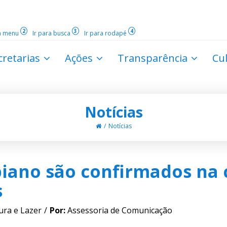
2
3
4
ra menu
Ir para busca
Ir para rodapé
cretarias
Ações
Transparência
Cu
Notícias
Notícias
biano são confirmados n
s
ura e Lazer
Por:
Assessoria de Comunicação