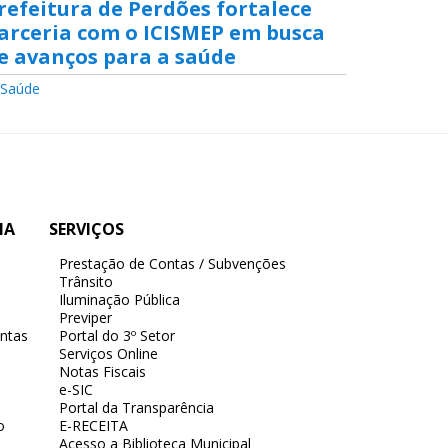
refeitura de Perdões fortalece
Limpez
arceria com o ICISMEP em busca
avança
e avanços para a saúde
com a 
de vida
Saúde
Obras
IA
SERVIÇOS
Prestação de Contas / Subvenções
Trânsito
Iluminação Pública
Previper
ntas
Portal do 3º Setor
Serviços Online
Notas Fiscais
e-SIC
Portal da Transparência
o
E-RECEITA
Acesso a Biblioteca Municipal