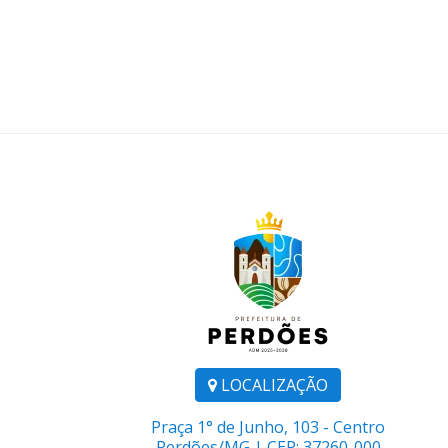
orça
mento e
restados
LOCALIZAÇÃO
Praça 1° de Junho, 103 - Centro
Perdões/MG | CEP: 37260-000