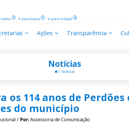
2
3
4
ra menu
Ir para busca
Ir para rodapé
cretarias
Ações
Transparência
Cu
Notícias
Notícias
ebra os 114 anos de Perdõ
ões do município
tucional
Por:
Assessoria de Comunicação