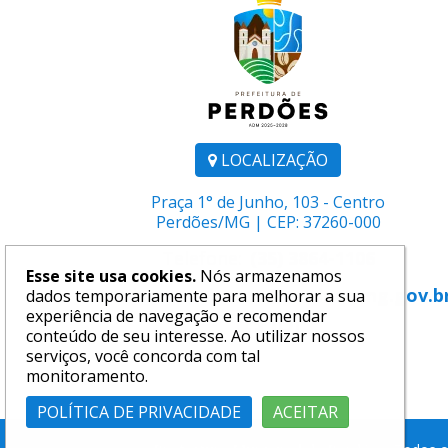
LOCALIZAÇÃO
Praça 1° de Junho, 103 - Centro
Perdões/MG | CEP: 37260-000
Telefone:
(35) 3864-1106
Esse site usa cookies.
Nós armazenamos
E-mail:
comunicacao@perdoes.mg.gov.b
dados temporariamente para melhorar a sua
experiência de navegação e recomendar
conteúdo de seu interesse. Ao utilizar nossos
serviços, você concorda com tal
monitoramento.
POLÍTICA DE PRIVACIDADE
ACEITAR