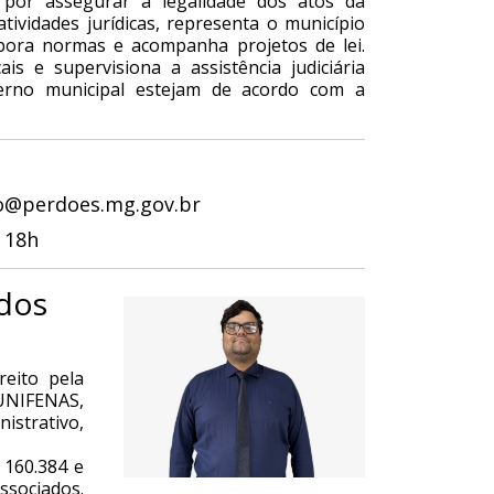
 por assegurar a legalidade dos atos da
tividades jurídicas, representa o município
labora normas e acompanha projetos de lei.
s e supervisiona a assistência judiciária
verno municipal estejam de acordo com a
co@perdoes.mg.gov.br
 18h
 dos
eito pela
UNIFENAS,
istrativo,
160.384 e
ssociados.