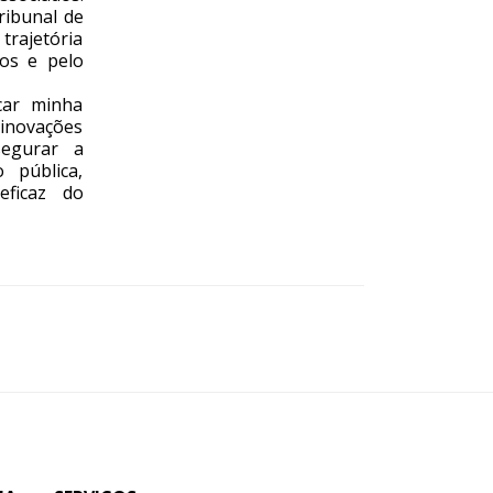
Tribunal de
trajetória
dos e pelo
car minha
inovações
segurar a
o pública,
eficaz do