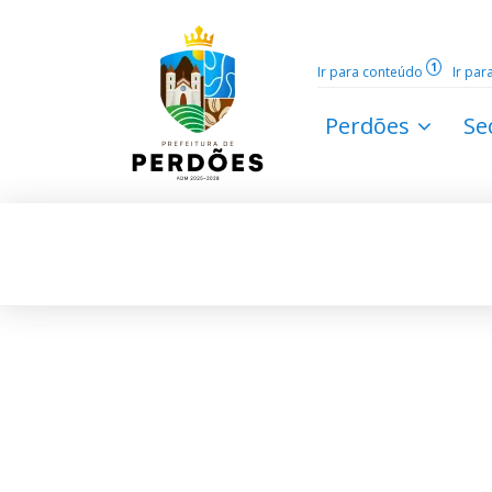
1
Ir para conteúdo
Ir pa
Perdões
Se