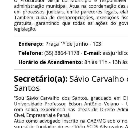
O Procurador Geral do Município é responsável
administração municipal. Atua na coordenação das a
em processos judiciais, emite pareceres legais, e
Também cuida de desapropriações, execuções fiscai
gratuita, garantindo que todas as ações do go
legislação.
Endereço:
Praça 1º de junho - 103
Telefone:
(35) 3864-1178 -
E-mail:
assjuridi
Horário de Atendimento:
8h às 11h - 13h às
Secretário(a):
Sávio Carvalho
Santos
"Sou Sávio Carvalho dos Santos, graduado em Dir
Universidade Professor Edson Antônio Velano - 
com sólida experiência nas áreas de Direito Admin
Cível, Empresarial e Penal.
Atuo como advogado inscrito na OAB/MG sob o no 
sou sócio fundador do escritório SCDS Advogados A