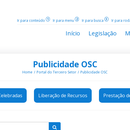
1
2
3
Ir para conteúdo
Ir para menu
Ir para busca
Ir para ro
Início
Legislação
M
Publicidade OSC
Home
Portal do Terceiro Setor
Publicidade OSC
Celebradas
Liberação de Recursos
Prestação d