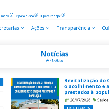
2
3
4
ra menu
Ir para busca
Ir para rodapé
cretarias
Ações
Transparência
Cu
Notícias
Notícias
Revitalização do
o acolhimento e a
prestados à popu
28/07/2026
Saúde
LEIA MAIS