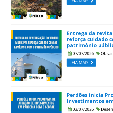
LEIA MAIS
Entrega da revita
reforça cuidado c
patrimônio públi
07/07/2026
Obras
LEIA MAIS
Perdões inicia P
Investimentos em
03/07/2026
Desen