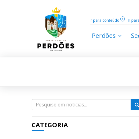
1
Ir para conteúdo
Ir pa
Perdões
Se
CATEGORIA