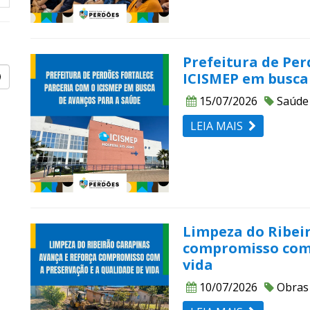
Prefeitura de Per
ICISMEP em busca
15/07/2026
Saúde
LEIA MAIS
Limpeza do Ribei
compromisso com 
vida
10/07/2026
Obras