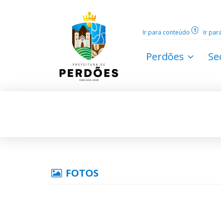
1
Ir para conteúdo
Ir pa
Perdões
Se
FOTOS