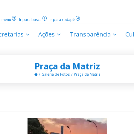
2
3
4
ra menu
Ir para busca
Ir para rodapé
cretarias
Ações
Transparência
Cu
Praça da Matriz
Galeria de Fotos
Praça da Matriz