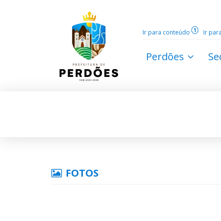
1
Ir para conteúdo
Ir pa
Perdões
Se
FOTOS