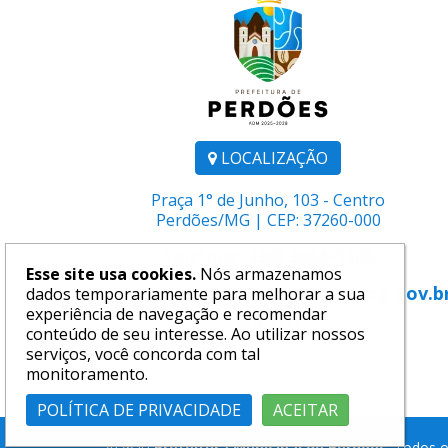
LOCALIZAÇÃO
Praça 1° de Junho, 103 - Centro
Perdões/MG | CEP: 37260-000
Telefone:
(35) 3864-1106
Esse site usa cookies.
Nós armazenamos
E-mail:
comunicacao@perdoes.mg.gov.b
dados temporariamente para melhorar a sua
experiência de navegação e recomendar
conteúdo de seu interesse. Ao utilizar nossos
serviços, você concorda com tal
monitoramento.
POLÍTICA DE PRIVACIDADE
ACEITAR
2026 ©
Prefeitura Municipal de Perdões
. Todos o