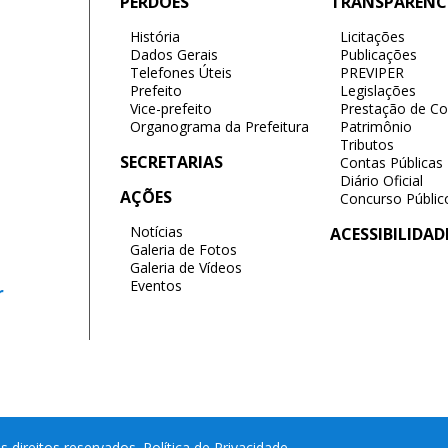
PERDÕES
TRANSPARÊNC
História
Licitações
Dados Gerais
Publicações
Telefones Úteis
PREVIPER
Prefeito
Legislações
Vice-prefeito
Prestação de Co
Organograma da Prefeitura
Patrimônio
Tributos
SECRETARIAS
Contas Públicas
Diário Oficial
AÇÕES
Concurso Públic
Notícias
ACESSIBILIDAD
Galeria de Fotos
Galeria de Vídeos
Eventos
r
s direitos reservados.
Política de Privacidade