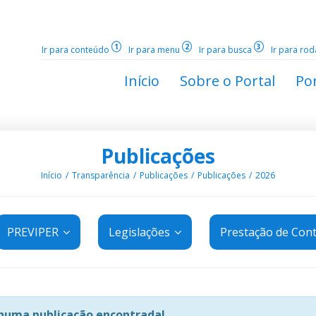
1
2
3
Ir para conteúdo
Ir para menu
Ir para busca
Ir para ro
Início
Sobre o Portal
Por
Publicações
Início
Transparência
Publicações
Publicações
2026
PREVIPER
Legislações
Prestação de Con
uma publicação encontrada!