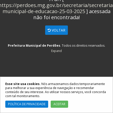
https://perdoes.mg.gov.br/secretaria/secretaria
municipal-de-educacao-25-03-2025
] acessada
não foi encontrada!
VOLTAR
Prefeitura Municipal de Perdões
. Todos os direitos reservados.
Expand
Esse site usa cookies.
Nós armazenamos dados temporariamente
para melhorar a sua experiência de navegação e recomendar
conteúdo de seu interesse. Ao utilizar nossos serviços, você concorda
com tal monitoramento.
POLÍTICA DE PRIVACIDADE
ACEITAR