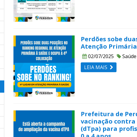
Perdões sobe duas
Atenção Primária 
02/07/2025
Saúde
LEIA MAIS
Prefeitura de Pe
vacinação contra 
(dTpa) para profi
0 a 4 anos