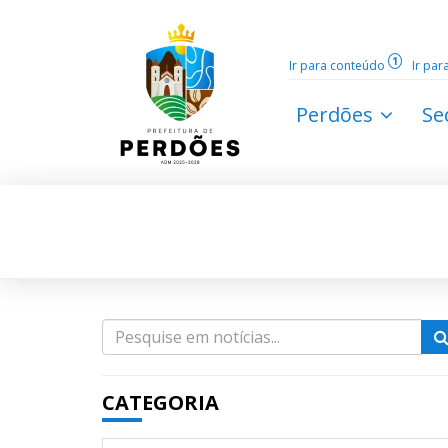
1
Ir para conteúdo
Ir pa
Perdões
Se
CATEGORIA