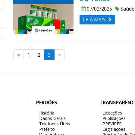
07/02/2025
Saúde
LEIA MAIS
1
2
3
PERDÕES
TRANSPARÊNC
História
Licitações
Dados Gerais
Publicações
Telefones Úteis
PREVIPER
Prefeito
Legislações
Vice-prefeito
Prestação de Co