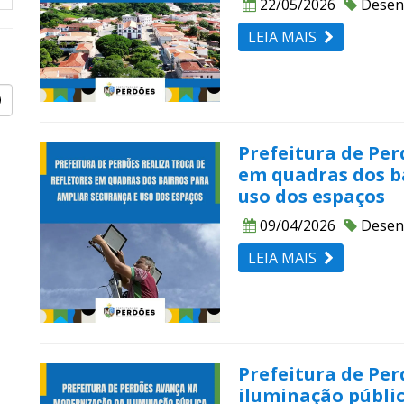
22/05/2026
Desen
LEIA MAIS
Prefeitura de Per
em quadras dos b
uso dos espaços
09/04/2026
Desen
LEIA MAIS
Prefeitura de Pe
iluminação públic