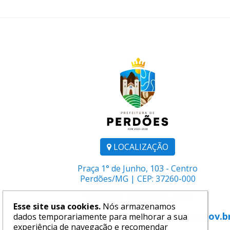
LOCALIZAÇÃO
Praça 1° de Junho, 103 - Centro
Perdões/MG | CEP: 37260-000
Telefone:
(35) 3864-1106
Esse site usa cookies.
Nós armazenamos
E-mail:
comunicacao@perdoes.mg.gov.b
dados temporariamente para melhorar a sua
experiência de navegação e recomendar