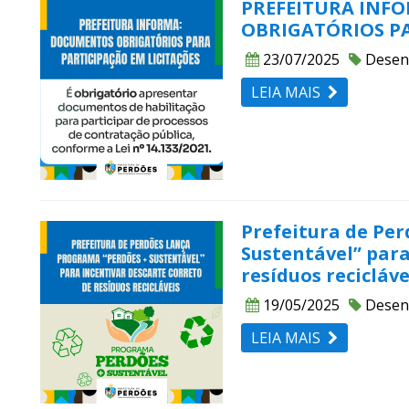
PREFEITURA INF
OBRIGATÓRIOS PA
23/07/2025
Desen
LEIA MAIS
Prefeitura de Pe
Sustentável” para
resíduos recicláve
19/05/2025
Desen
LEIA MAIS