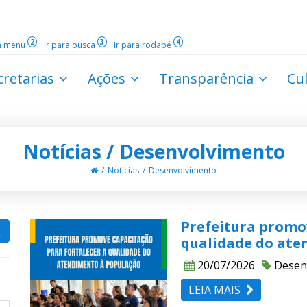
2
3
4
ra menu
Ir para busca
Ir para rodapé
cretarias
Ações
Transparência
Cu
Notícias / Desenvolvimento
Notícias
Desenvolvimento
Prefeitura promov
qualidade do ate
20/07/2026
Desen
LEIA MAIS