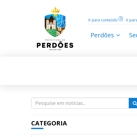
1
Ir para conteúdo
Ir pa
Perdões
Se
CATEGORIA