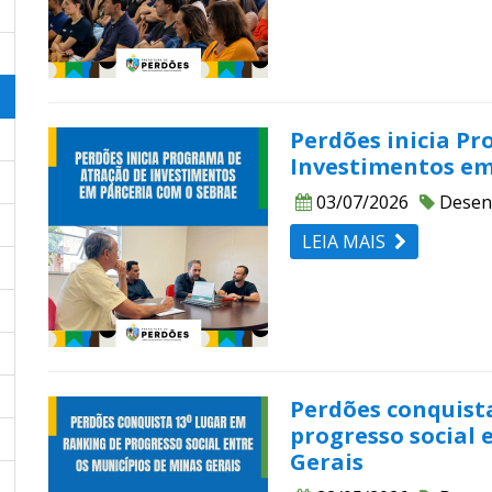
Perdões inicia P
Investimentos em
03/07/2026
Desen
LEIA MAIS
Perdões conquist
progresso social 
Gerais