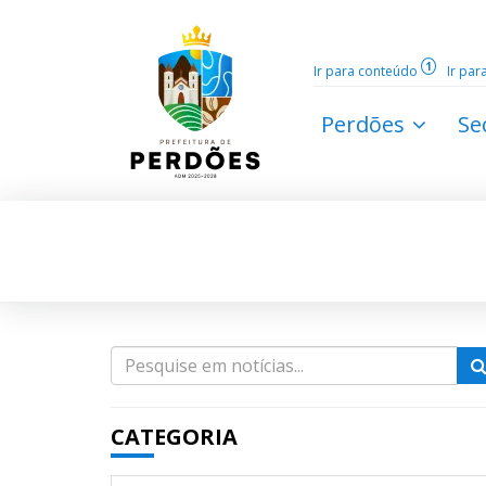
1
Ir para conteúdo
Ir pa
Perdões
Se
CATEGORIA