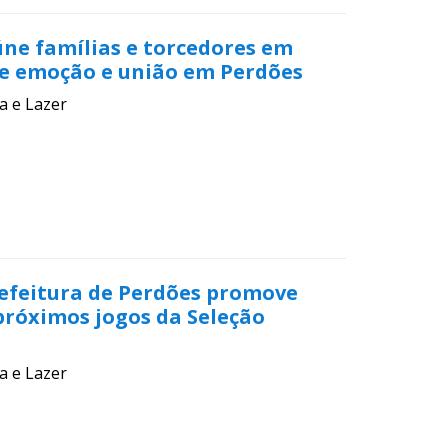
úne famílias e torcedores em
e emoção e união em Perdões
a e Lazer
refeitura de Perdões promove
próximos jogos da Seleção
a e Lazer