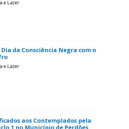
a e Lazer
 Dia da Consciência Negra com o
fro
a e Lazer
ificados aos Contemplados pela
Ciclo 1 no Município de Perdões