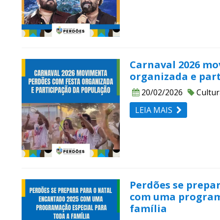
Carnaval 2026 mo
organizada e par
20/02/2026
Cultur
LEIA MAIS
Perdões se prepa
com uma programa
família