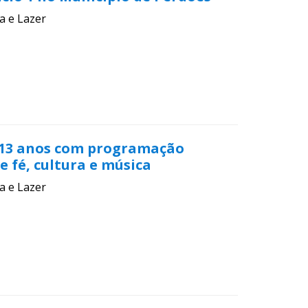
a e Lazer
113 anos com programação
e fé, cultura e música
a e Lazer