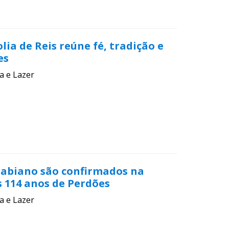
lia de Reis reúne fé, tradição e
es
a e Lazer
Fabiano são confirmados na
114 anos de Perdões
a e Lazer