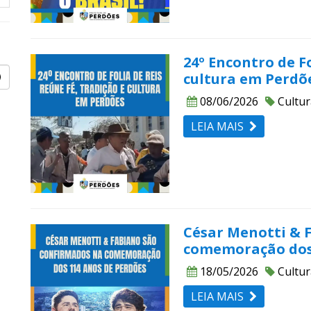
24º Encontro de Fo
cultura em Perdõ
08/06/2026
Cultur
LEIA MAIS
César Menotti & 
comemoração dos 
18/05/2026
Cultur
LEIA MAIS