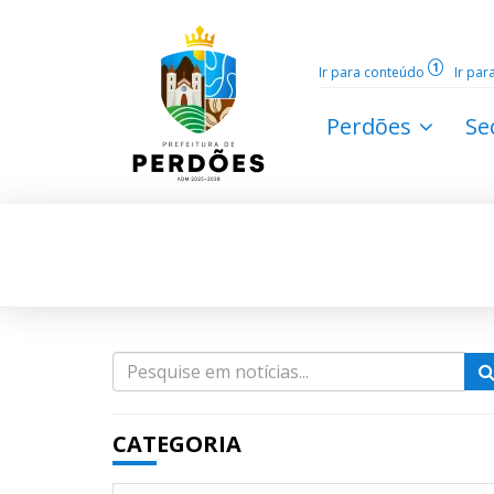
1
Ir para conteúdo
Ir pa
Perdões
Se
CATEGORIA