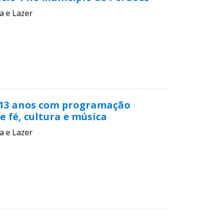
a e Lazer
113 anos com programação
e fé, cultura e música
a e Lazer