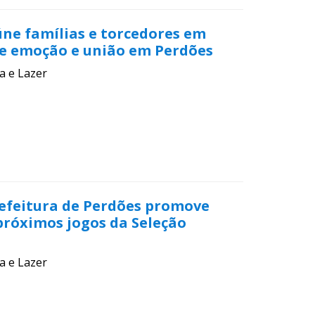
úne famílias e torcedores em
e emoção e união em Perdões
a e Lazer
refeitura de Perdões promove
próximos jogos da Seleção
a e Lazer