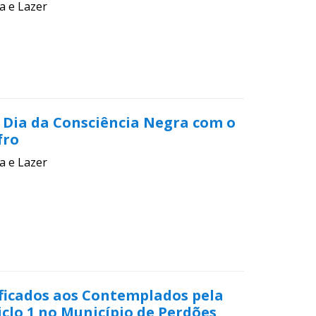
a e Lazer
 Dia da Consciência Negra com o
fro
a e Lazer
ificados aos Contemplados pela
Ciclo 1 no Município de Perdões