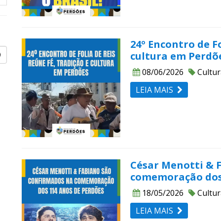
24º Encontro de Fo
cultura em Perdõ
08/06/2026
Cultur
LEIA MAIS
César Menotti & 
comemoração dos 
18/05/2026
Cultur
LEIA MAIS