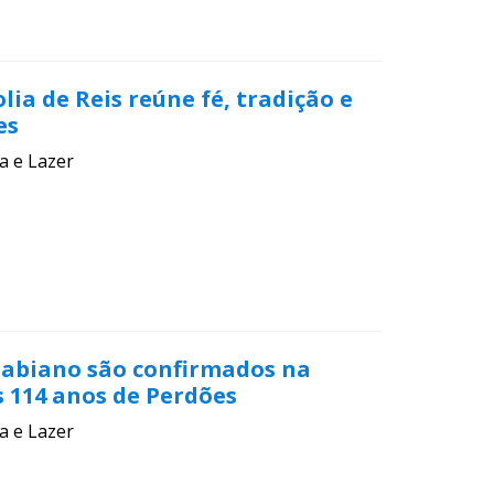
lia de Reis reúne fé, tradição e
es
a e Lazer
Fabiano são confirmados na
114 anos de Perdões
a e Lazer