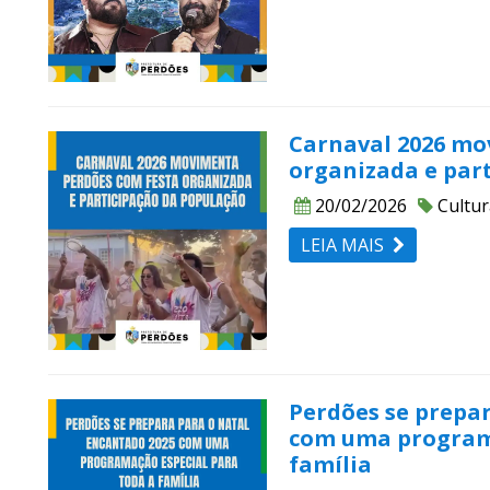
Carnaval 2026 mo
organizada e par
20/02/2026
Cultur
LEIA MAIS
Perdões se prepa
com uma programa
família