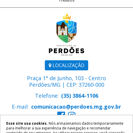
LOCALIZAÇÃO
Praça 1° de Junho, 103 - Centro
Perdões/MG | CEP: 37260-000
Telefone:
(35) 3864-1106
E-mail:
comunicacao@perdoes.mg.gov.br
Esse site usa cookies.
Nós armazenamos dados temporariamente
para melhorar a sua experiência de navegação e recomendar
conteúdo de seu interesse. Ao utilizar nossos serviços, você concorda