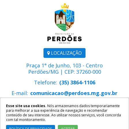
LOCALIZAÇÃO
Praça 1° de Junho, 103 - Centro
Perdões/MG | CEP: 37260-000
Telefone:
(35) 3864-1106
E-mail:
comunicacao@perdoes.mg.gov.br
Esse site usa cookies.
Nós armazenamos dados temporariamente
para melhorar a sua experiência de navegação e recomendar
conteúdo de seu interesse. Ao utilizar nossos serviços, você concorda
com tal monitoramento.
2026 ©
Prefeitura Municipal de Perdões
. Todos os direitos
reservados.
Política de Privacidade
POLÍTICA DE PRIVACIDADE
ACEITAR